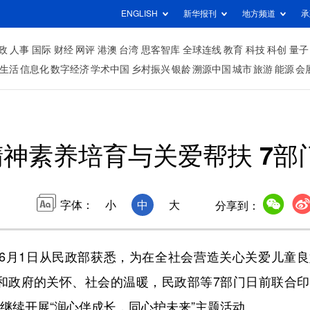
ENGLISH
新华报刊
地方频道
承
政
人事
国际
财经
网评
港澳
台湾
思客智库
全球连线
教育
科技
科创
量子
生活
信息化
数字经济
学术中国
乡村振兴
银龄
溯源中国
城市
旅游
能源
会
神素养培育与关爱帮扶 7部
字体：
小
中
大
分享到：
月1日从民政部获悉，为在全社会营造关心关爱儿童良
和政府的关怀、社会的温暖，民政部等7部门日前联合印
，继续开展“润心伴成长，同心护未来”主题活动。