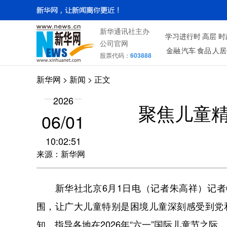
新华通讯社主办
学习进行时
高层
时
公司官网
金融
汽车
食品
人居
股票代码：
603888
新华网
>
新闻
> 正文
2026
聚焦儿童精
06/01
10:02:51
来源：新华网
新华社北京6月1日电（记者朱高祥）记者6
围，让广大儿童特别是困境儿童深刻感受到党
知，指导各地在2026年“六一”国际儿童节之际