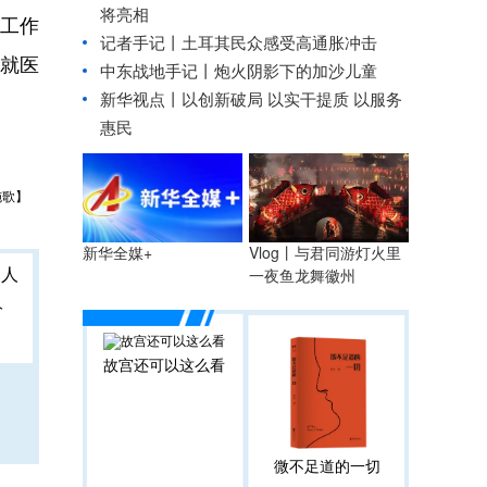
将亮相
工作
记者手记丨土耳其民众感受高通胀冲击
活就医
中东战地手记丨炮火阴影下的加沙儿童
新华视点丨
以创新破局 以实干提质 以服务
惠民
施歌】
Vlog丨与君同游灯火里
新华全媒+
一夜鱼龙舞徽州
人
故宫还可以这么看
微不足道的一切