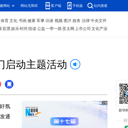
建网站
网站无障碍
客户端
手机版
站内搜索
体育
文化
书画
健康
军事
访谈
视频
图片
政务
法律
中央文件
展
彩票
娱乐
时尚
悦读
公益
一带一路
亚太网
上市公司
文化产业
门启动主题活动
好氛
发通