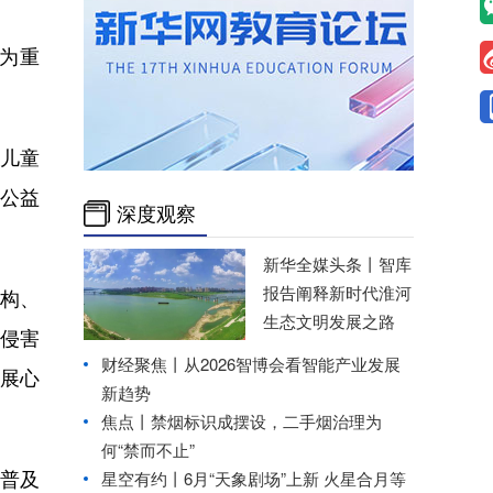
为重
儿童
公益
深度观察
新华全媒头条丨
智库
报告阐释新时代淮河
构、
生态文明发展之路
侵害
财经聚焦丨
从2026智博会看智能产业发展
展心
新趋势
焦点丨禁烟标识成摆设，二手烟治理为
何“禁而不止”
普及
星空有约丨
6月“天象剧场”上新 火星合月等